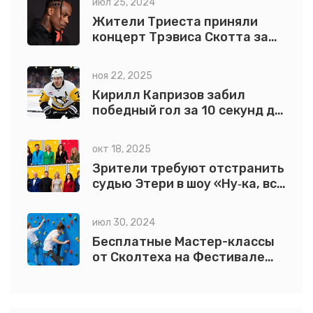
июл 25, 2024
Жители Триеста приняли
концерт Трэвиса Скотта за
землетрясение
ноя 22, 2025
Кирилл Капризов забил
победный гол за 10 секунд до
конца овертайма —
Миннесота победила Вегас 3-
окт 18, 2025
2
Зрители требуют отстранить
судью Этери в шоу «Ну‑ка, всё
вместе!»
июл 30, 2024
Бесплатные Мастер-классы
от Сколтеха на Фестивале
"Территория Будущего" в
Москве