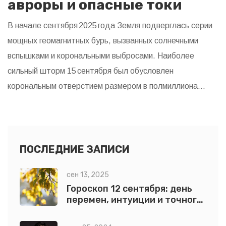
авроры и опасные токи
В начале сентября 2025 года Земля подверглась серии
мощных геомагнитных бурь, вызванных солнечными
вспышками и корональными выбросами. Наиболее
сильный шторм 15 сентября был обусловлен
корональным отверстием размером в полмиллиона
километров. Буря привела к появлению авроры в США, а
также создала риск для спутников, энергосистем и
навигационных сетей. Учёные сравнивают её с
Каррингтонским событием 1859 года. Наблюдения
ПОСЛЕДНИЕ ЗАПИСИ
продолжаются, поскольку солнечная активность
сен 13, 2025
остаётся высоким.
Гороскоп 12 сентября: день
перемен, интуиции и точного
расчёта