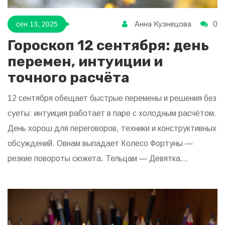
Анна Кузнецова
0
сен 13, 2025
Гороскоп 12 сентября: день
перемен, интуиции и
точного расчёта
12 сентября обещает быстрые перемены и решения без
суеты: интуиция работает в паре с холодным расчётом.
День хорош для переговоров, техники и конструктивных
обсуждений. Овнам выпадает Колесо Фортуны —
резкие повороты сюжета. Тельцам — Девятка
Пентаклей: уверенность и плоды труда. Малые риски
уместны, но обещания — только после проверки
фактов.