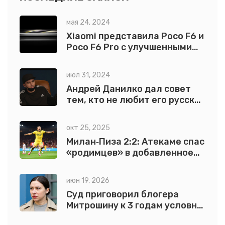
мая 24, 2024
Xiaomi представила Poco F6 и
Poco F6 Pro с улучшенными
характеристиками
июл 31, 2024
Андрей Данилко дал совет
тем, кто не любит его русский
язык
окт 25, 2025
Милан‑Пиза 2:2: Атекаме спас
«родимцев» в добавленное
время
июн 19, 2026
Суд приговорил блогера
Митрошину к 3 годам условно
по делу об отмывании