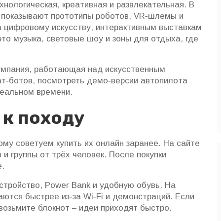
нологическая, креативная и развлекательная. В
, показывают прототипы роботов, VR‑шлемы и
а цифровому искусству, интерактивным выставкам
это музыка, световые шоу и зоны для отдыха, где
омпания, работающая над искусственным
ат‑ботов, посмотреть демо‑версии автопилота
 реальном времени.
 к походу
му советуем купить их онлайн заранее. На сайте
 и группы от трёх человек. После покупки
е.
стройство, Power Bank и удобную обувь. На
ются быстрее из‑за Wi‑Fi и демонстраций. Если
возьмите блокнот – идеи приходят быстро.