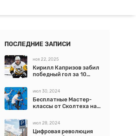
ПОСЛЕДНИЕ ЗАПИСИ
ноя 22, 2025
Кирилл Капризов забил
победный гол за 10
секунд до конца
овертайма — Миннесота
июл 30, 2024
победила Вегас 3-2
Бесплатные Мастер-
классы от Сколтеха на
Фестивале "Территория
Будущего" в Москве
июл 28, 2024
Цифровая революция