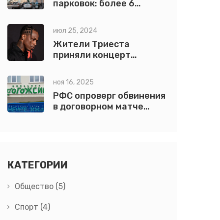
парковок: более 6
миллионов сессий
оплачены через
июл 25, 2024
мобильное приложение
Жители Триеста
в Санкт-Петербурге
приняли концерт
Трэвиса Скотта за
землетрясение
ноя 16, 2025
РФС опроверг обвинения
в договорном матче
«Урал» — «Нефтехимик»
после месяца
расследования
КАТЕГОРИИ
Общество
(5)
Спорт
(4)