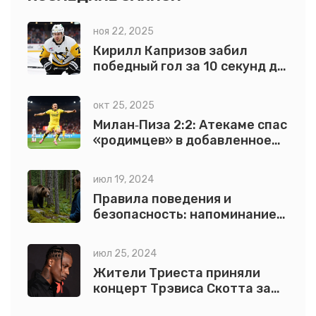
ноя 22, 2025
Кирилл Капризов забил
победный гол за 10 секунд до
конца овертайма —
Миннесота победила Вегас 3-
окт 25, 2025
2
Милан‑Пиза 2:2: Атекаме спас
«родимцев» в добавленное
время
июл 19, 2024
Правила поведения и
безопасность: напоминание
жителям Колымы
июл 25, 2024
Жители Триеста приняли
концерт Трэвиса Скотта за
землетрясение