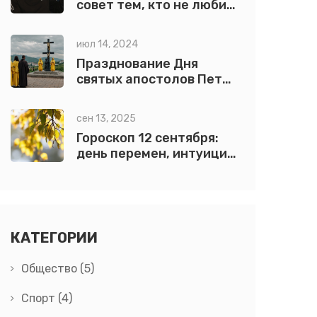
совет тем, кто не любит
его русский язык
июл 14, 2024
Празднование Дня
святых апостолов Петра
и Павла в краевой
столице: традиции и
сен 13, 2025
значимость
Гороскоп 12 сентября:
день перемен, интуиции
и точного расчёта
КАТЕГОРИИ
Общество
(5)
Спорт
(4)