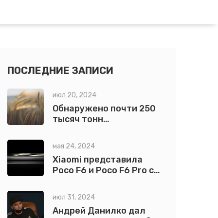
ПОСЛЕДНИЕ ЗАПИСИ
июл 20, 2024
Обнаружено почти 250
тысяч тонн
потенциально опасного
зерна в России: что
мая 24, 2024
стоит за этим и какие
Xiaomi представила
меры предпринимаются
Poco F6 и Poco F6 Pro с
улучшенными
характеристиками
июл 31, 2024
Андрей Данилко дал